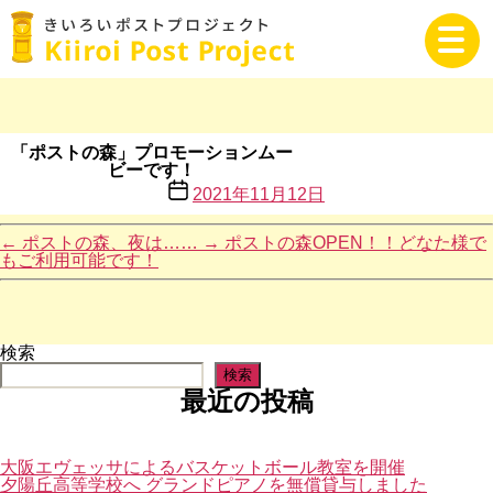
TOP
きいろいポストプロジェクトとは
イベント情報
「ポストの森」プロモーションムー
ビーです！
投
2021年11月12日
稿
日本全国の黄色いポスト
日
←
ポストの森、夜は……
→
ポストの森OPEN！！どなた様で
もご利用可能です！
運営会社
お問い合わせ
検索
検索
個人情報のお取り扱いについて
最近の投稿
大阪エヴェッサによるバスケットボール教室を開催
夕陽丘高等学校へ グランドピアノを無償貸与しました